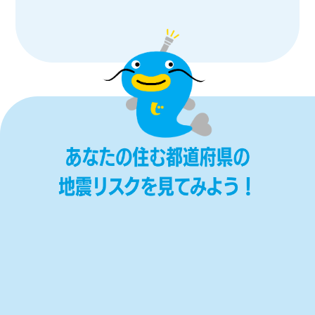
北海道・東北
関東
中部
近畿
中国
四国
九州・沖縄