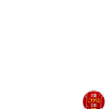
Copyright© The General Insurance
Association of Japan. All rights
reserved.
一般社団法人日本損害保険協会・一般社団法
人外国損害保険協会
日本損害保険協会
〒101-8335 東京都千代田区神田淡路町2-
9 03-3255-1844（代表）
外国損害保険協会
〒105-0001 東京都港区虎ノ門三丁目20番4
号 虎ノ門鈴木ビル7F 03-5425-7850