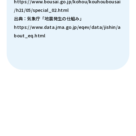
https://www.bousai.go.jp/kohou/kouhoubousai
/h21/05/special_02.html
出典：気象庁「地震発生の仕組み」
https://www.data.jma.go.jp/eqev/data/jishin/a
bout_eq.html