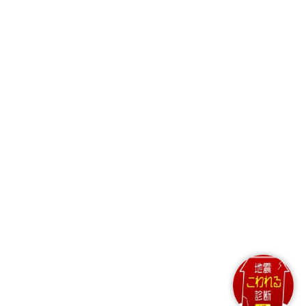
Copyright© The General Insurance
Association of Japan. All rights
reserved.
一般社団法人日本損害保険協会・一般社団法
人外国損害保険協会
日本損害保険協会
〒101-8335 東京都千代田区神田淡路町2-
9 03-3255-1844（代表）
外国損害保険協会
〒105-0001 東京都港区虎ノ門三丁目20番4
号 虎ノ門鈴木ビル7F 03-5425-7850